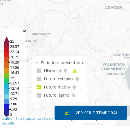
Periodo representado:
Histórico
Futuro cercano
Futuro medio
Futuro lejano
VER SERIE TEMPORAL
Leaflet
|
Eusko Jaurlaritza / Gobierno Vasco
ºC
.
geoEuskadi
. ©
OpenStreetMap
©
CartoDB